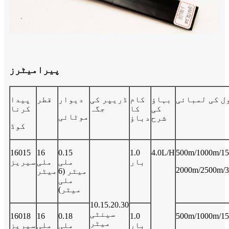
پیرامیٹرز
ل کی لمبائی
بہاؤ
کام
ڈریپر کی
دیوار
قطر
پیدا
کی
کا
جگہ
کرنا
موٹائی
شرح
دباؤ
کوڈ
16015
16
0.15
1.0
4.0L/H
500m/1000m/1
بار
ملی
ملی
سیریز
2000m/2500m/
میٹر (6
میٹر
ملی
میٹر)
10.15.20.30
سینٹی
16018
16
0.18
1.0
500m/1000m/15
میٹر
بار
ملی
ملی
سیریز