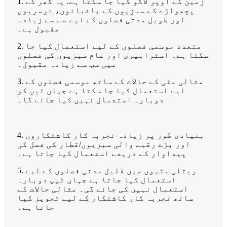
1. زمین کے اوپر لاگو کیا جا سکتا ہے. یہ گھر کے
پچھواڑے کے سبزیوں کے باغبانوں، نرسریوں
اور طویل مدتی فصلوں کے لیے سب سے زیادہ
مقبول ہے۔
2. متعدد موسمی فصلوں کے لیے استعمال کیا جا
سکتا ہے۔ اسٹرابیری اور عام سبزیوں کی فصلوں
میں سب سے زیادہ مقبول۔
3. مثالی مٹی کے حالات کے ساتھ موسمی فصلوں کے
لیے استعمال کیا جا سکتا ہے جہاں ٹیپ کو
دوبارہ استعمال نہیں کیا جائے گا۔
4. بنیادی طور پر زیادہ تجربہ کار کاشتکاروں
اور بڑے رقبے والی سبزیوں/قطار کی فصل کی
پیداوار کے ذریعے استعمال کیا جاتا ہے۔
5. ریتلی مٹیوں میں قلیل مدتی فصلوں کے لیے
استعمال کیا جاتا ہے جہاں ٹیپ دوبارہ
استعمال نہیں کی جائے گی۔ مثالی حالات کے
ساتھ تجربہ کار کاشتکار کے لیے تجویز کیا
جاتا ہے۔