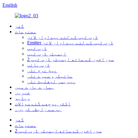
English
گھر
مصنوعات
ڈرپ ٹیپ کے لئے پیداوار لائن
Emitter ڈرپ ٹیپ کے لئے پیداوار لائن
ڈرپ ٹیپ
ایمیٹر ڈرپ ٹیپ
2 سوراخوں کے ساتھ ایمیٹر ڈرپ ٹیپ
ڈرپ پائپ
پیئ نرم نلی
مائیکرو سپرے نلی
پیویسی لیفلیٹ نلی
ہمارے بارے میں
خبریں
ویڈیو
اکثر پوچھے گئے سوالات
ہم سے رابطہ کریں۔
گھر
مصنوعات
2 سوراخوں کے ساتھ ایمیٹر ڈرپ ٹیپ