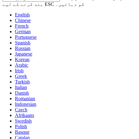
بند کرنے کے لیے ESC کو دبائیں۔
English
Chinese
French
German
Portuguese
Spanish
Russian
Japanese
Korean
Arabic
Irish
Greek
Turkish
Italian
Danish
Romanian
Indonesian
Czech
Afrikaans
Swedish
Polish
Basque
Catalan