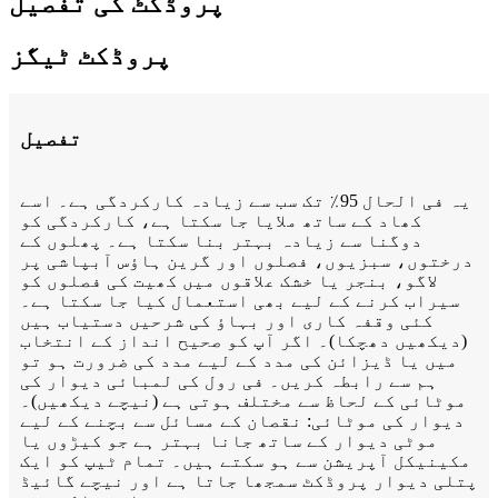
پروڈکٹ کی تفصیل
پروڈکٹ ٹیگز
تفصیل
یہ فی الحال 95٪ تک سب سے زیادہ کارکردگی ہے۔ اسے
کھاد کے ساتھ ملایا جا سکتا ہے، کارکردگی کو
دوگنا سے زیادہ بہتر بنا سکتا ہے۔ پھلوں کے
درختوں، سبزیوں، فصلوں اور گرین ہاؤس آبپاشی پر
لاگو، بنجر یا خشک علاقوں میں کھیت کی فصلوں کو
سیراب کرنے کے لیے بھی استعمال کیا جا سکتا ہے۔
کئی وقفہ کاری اور بہاؤ کی شرحیں دستیاب ہیں
(دیکھیں دھچکا)۔ اگر آپ کو صحیح انداز کے انتخاب
میں یا ڈیزائن کی مدد کے لیے مدد کی ضرورت ہو تو
ہم سے رابطہ کریں۔ فی رول کی لمبائی دیوار کی
موٹائی کے لحاظ سے مختلف ہوتی ہے (نیچے دیکھیں)۔
دیوار کی موٹائی: نقصان کے مسائل سے بچنے کے لیے
موٹی دیوار کے ساتھ جانا بہتر ہے جو کیڑوں یا
مکینیکل آپریشن سے ہو سکتے ہیں۔ تمام ٹیپ کو ایک
پتلی دیوار پروڈکٹ سمجھا جاتا ہے اور نیچے گائیڈ