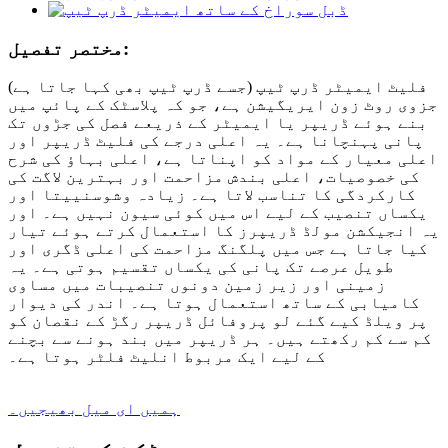
مختصر تفصیل:
فلیٹ ایمیٹر ڈرپ ٹیپ (جسے ڈرپ ٹیپ بھی کہا جاتا ہے)
جزوی روٹ زون ایریگیشن ہے، جو کہ پلاسٹک کے پائپ میں
بنے ہوئے ڈریپر یا ایمیٹر کے ذریعے فصل کی جڑوں تک
پانی پہنچانا ہے۔ یہ اعلی درجے کی فلیٹ ڈریپر اور
اعلی معیار کے مواد کو اپناتا ہے، اعلی بہاؤ کی شرح
کی خصوصیات، اعلی بندش مزاحمت اور بہترین لاگت کی
کارکردگی کا تناسب لاتا ہے۔ زیادہ وشوسنییتا اور
یکساں تنصیب کے لیے اس میں کوئی سیون نہیں ہے۔ اور
یہ انجیکشن مولڈ ڈریپرز کا استعمال کرتے ہوئے تیار
کیا جاتا ہے جس میں پلگنگ مزاحمت کی اعلی ڈگری اور
طویل عرصے تک پانی کی یکساں تقسیم ہوتی ہے۔ یہ
زمینی اور زیر زمین دونوں تنصیبات میں مساوی
کامیابی کے ساتھ استعمال ہوتا ہے۔ اندر کی دیوار
پر ویلڈ کیے گئے لو پروفائل ڈریپر رگڑ کے نقصان کو
کم سے کم رکھتے ہیں۔ ہر ڈریپر میں بند ہونے سے بچنے
کے لیے ایک مربوط انلیٹ فلٹر ہوتا ہے۔
ہمیں ای میل بھیجیں۔