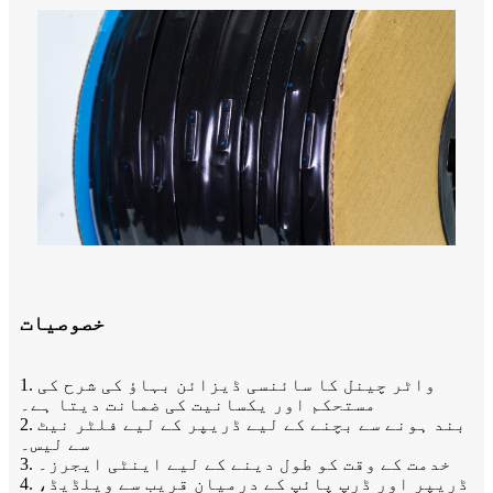
خصوصیات
1. واٹر چینل کا سائنسی ڈیزائن بہاؤ کی شرح کی
مستحکم اور یکسانیت کی ضمانت دیتا ہے۔
2. بند ہونے سے بچنے کے لیے ڈریپر کے لیے فلٹر نیٹ
سے لیس۔
3. خدمت کے وقت کو طول دینے کے لیے اینٹی ایجرز۔
4. ڈریپر اور ڈرپ پائپ کے درمیان قریب سے ویلڈیڈ،