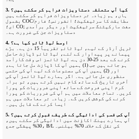
3. کیا آپ متعلقہ دستاویزات فراہم کر سکتے ہیں؟
ہاں، ہم زیادہ تر دستاویزات فراہم کر سکتے ہیں
بشمول COC/مطابقت کا سرٹیفکیٹ؛ انشورنس؛ فارم
ای؛ CO; مفت مارکیٹنگ سرٹیفکیٹ اور دیگر برآمدی
دستاویزات جن کی ضرورت ہے۔
4. اوسط لیڈ ٹائم کیا ہے؟
ٹریل آرڈر کے لیے، لیڈ ٹائم تقریباً 15 دن ہے۔ بڑے
پیمانے پر پیداوار کے لئے، لیڈ ٹائم ڈپازٹ حاصل
کرنے کے بعد 25-30 دن ہے. لیڈ ٹائمز اس وقت کارآمد
ہو جاتے ہیں جب (1) ہمیں آپ کا ڈپازٹ مل جاتا ہے،
اور (2) ہمیں آپ کی مصنوعات کے لیے آپ کی حتمی
منظوری مل جاتی ہے۔ اگر ہمارے لیڈ ٹائمز آپ کی
آخری تاریخ کے ساتھ کام نہیں کرتے ہیں، تو براہ
کرم اپنی فروخت کے ساتھ اپنی ضروریات کو پورا
کریں۔ تمام معاملات میں ہم آپ کی ضروریات کو پورا
کرنے کی کوشش کریں گے۔ زیادہ تر معاملات میں ہم
ایسا کرنے کے قابل ہیں۔
5. آپ کس قسم کی ادائیگی کے طریقے قبول کرتے ہیں؟
آپ ہمارے بینک اکاؤنٹ میں ادائیگی کر سکتے ہیں،
30% پیشگی جمع، B/L کی نقل کے خلاف 70% بیلنس۔