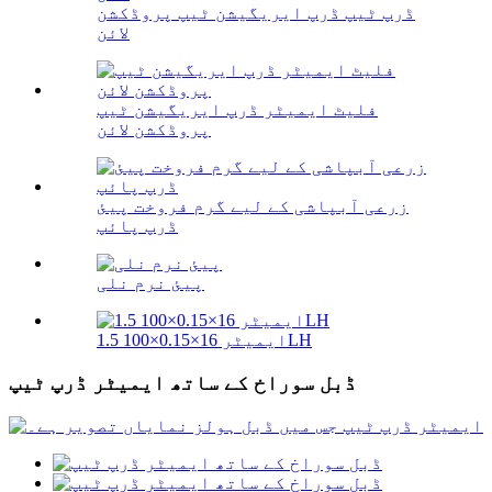
ڈرپ ٹیپ ڈرپ ایریگیشن ٹیپ پروڈکشن
لائن
فلیٹ ایمیٹر ڈرپ ایریگیشن ٹیپ
پروڈکشن لائن
زرعی آبپاشی کے لیے گرم فروخت پیئ
ڈرپ پائپ
پیئ نرم نلی
ایمیٹر 16×0.15×100 1.5LH
ڈبل سوراخ کے ساتھ ایمیٹر ڈرپ ٹیپ