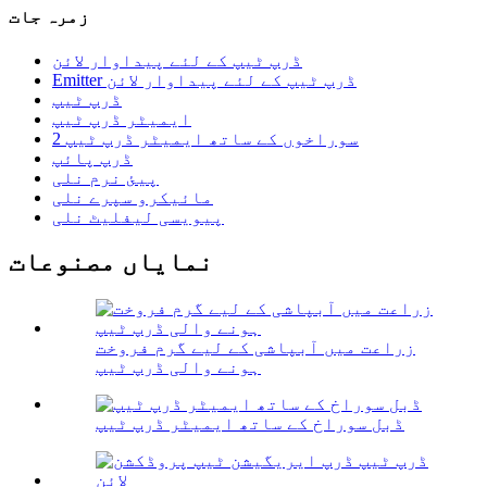
زمرہ جات
ڈرپ ٹیپ کے لئے پیداوار لائن
Emitter ڈرپ ٹیپ کے لئے پیداوار لائن
ڈرپ ٹیپ
ایمیٹر ڈرپ ٹیپ
2 سوراخوں کے ساتھ ایمیٹر ڈرپ ٹیپ
ڈرپ پائپ
پیئ نرم نلی
مائیکرو سپرے نلی
پیویسی لیفلیٹ نلی
نمایاں مصنوعات
زراعت میں آبپاشی کے لیے گرم فروخت
ہونے والی ڈرپ ٹیپ
ڈبل سوراخ کے ساتھ ایمیٹر ڈرپ ٹیپ