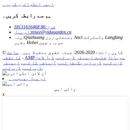
ابھی انکوائری کریں۔
ہم سے رابطہ کریں۔
فون:
86 18131616468
renee@yidagarden.cn
ای میل:
Qiuzhuang صنعتی زون، Anci ڈسٹرکٹ، Langfang
پتہ:
شہر، Hebei صوبہ، چین
© کاپی رائٹ - 2020-2026: جملہ حقوق محفوظ ہیں۔
سائٹ
AMP موبائل
فلیٹ ایمیٹر ڈرپ ٹیپ
,
ڈبل لائن
-
کا نقشہ
ڈرپ ٹیپ
,
ڈرپ ایریگیشن ٹیپ
,
آبپاشی کا ٹیپ
,
ایمیٹر
,
ڈرپ ٹیپ
,
ڈرپ ٹیپ
ای میل بھیجیں۔
واٹس ایپ
x