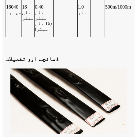
16040
16
0.40
1.0
500m/1000m
بار
ملی
ملی
سیریز
میٹر
میٹر
(16 ملی
میٹر)
ڈھانچے اور تفصیلات